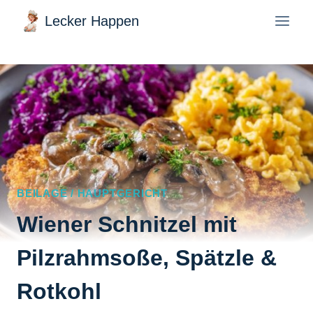
Zum
Lecker Happen
Inhalt
springen
BEILAGE / HAUPTGERICHT
Wiener Schnitzel mit
Pilzrahmsoße, Spätzle &
Rotkohl