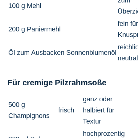
zum
100 g Mehl
Überz
fein fü
200 g Paniermehl
Knuspr
reichli
Öl zum Ausbacken
Sonnenblumenöl
neutral
Für cremige Pilzrahmsoße
ganz oder
500 g
frisch
halbiert für
Champignons
Textur
hochprozentig