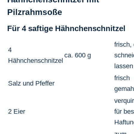
Pilzrahmsoße
Für 4 saftige Hähnchenschnitzel
frisch,
4
ca. 600 g
schnei
Hähnchenschnitzel
lassen
frisch
Salz und Pfeffer
gemah
verqui
2 Eier
für be
Haftun