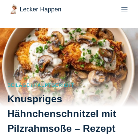
Zum
Lecker Happen
Inhalt
springen
BEILAGE / HAUPTGERICHT
Knuspriges
Hähnchenschnitzel mit
Pilzrahmsoße – Rezept