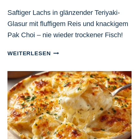
Saftiger Lachs in glänzender Teriyaki-
Glasur mit fluffigem Reis und knackigem
Pak Choi – nie wieder trockener Fisch!
GLASIERTER
WEITERLESEN
TERIYAKI-
LACHS
MIT
PAK
CHOI
UND
REIS