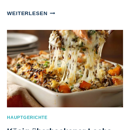
PENNE
WEITERLESEN
MIT
PESTO,
OLIVEN
&
PARMESAN
–
AL
DENTE
TRICK
HAUPTGERICHTE