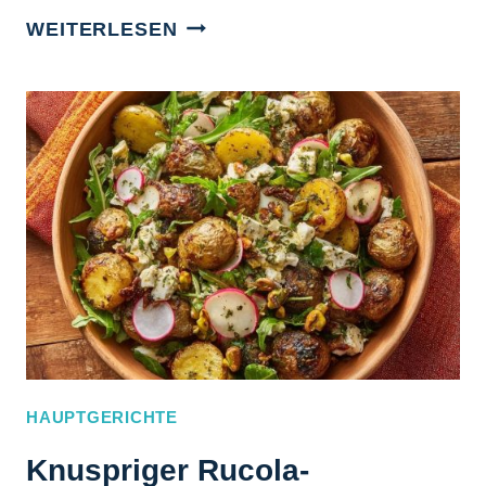
WEISSBOHNENSALAT M
WEITERLESEN
IT L
AMMFLEISCH, M
INZE &
R
OTEN Z
WIEBELN
HAUPTGERICHTE
Knuspriger Rucola-