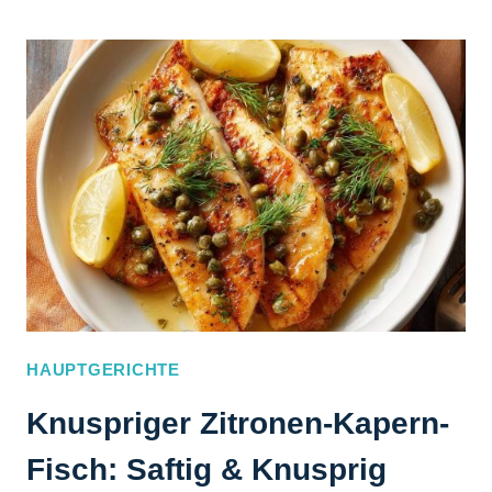
HÄHNCHEN-
RIGATONI-
AUFLAUF
–
SAFTIG
&
KNUSPRIG
HAUPTGERICHTE
Knuspriger Zitronen-Kapern-
Fisch: Saftig & Knusprig