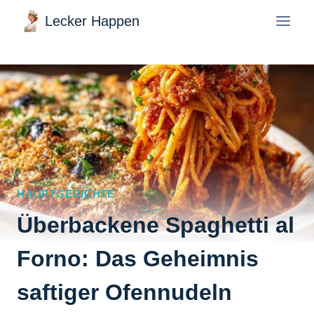
Zum
Lecker Happen
Inhalt
springen
HAUPTGERICHTE
Überbackene Spaghetti al
Forno: Das Geheimnis
saftiger Ofennudeln