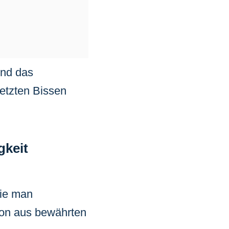
und das
etzten Bissen
gkeit
wie man
ion aus bewährten