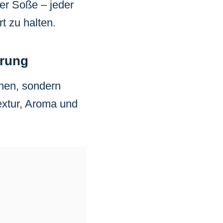
er Soße – jeder
t zu halten.
erung
onen, sondern
extur, Aroma und