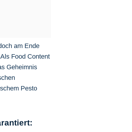
, doch am Ende
 Als Food Content
das Geheimnis
ischen
ischem Pesto
antiert: