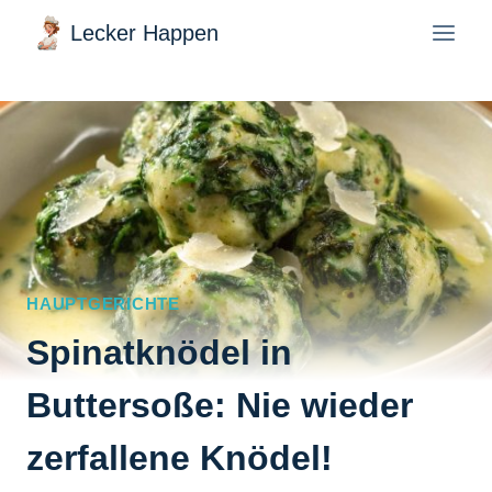
Zum
Lecker Happen
Inhalt
springen
HAUPTGERICHTE
Spinatknödel in
Buttersoße: Nie wieder
zerfallene Knödel!