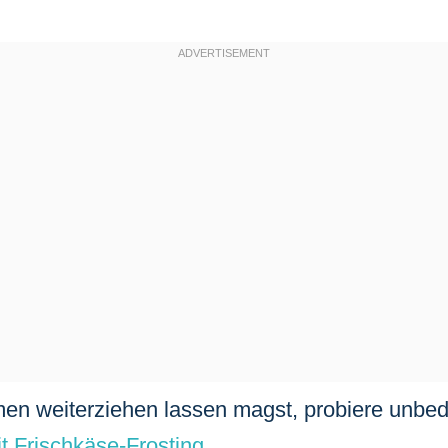
en weiterziehen lassen magst, probiere unbed
t Frischkäse-Frosting
.