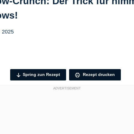
w-Crunch: Der Trick für him
ows!
, 2025
Spring zun Rezept
Rezept drucken