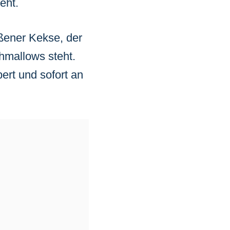
eht.
ßener Kekse, der
shmallows steht.
ert und sofort an