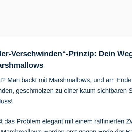
er-Verschwinden“-Prinzip: Dein Weg
arshmallows
ht? Man backt mit Marshmallows, und am Ende 
nden, geschmolzen zu einer kaum sichtbaren S
luss!
t das Problem elegant mit einem raffinierten Z
 Marshmallows werden erst gegen Ende der Ba