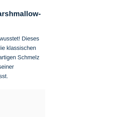
arshmallow-
 wusstet! Dieses
ie klassischen
artigen Schmelz
seiner
sst.