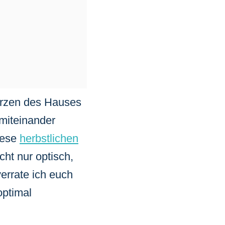
Herzen des Hauses
miteinander
iese
herbstlichen
ht nur optisch,
errate ich euch
optimal