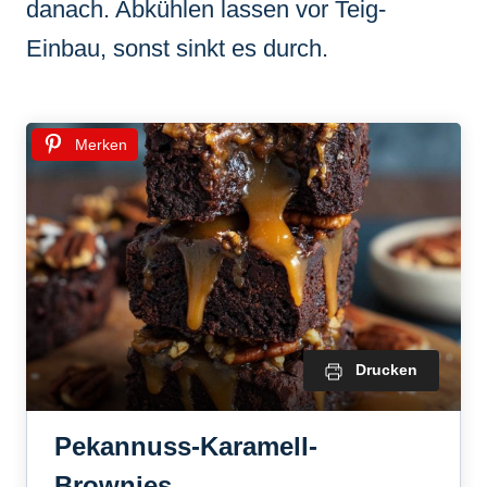
danach. Abkühlen lassen vor Teig-
Einbau, sonst sinkt es durch.
Merken
Drucken
Pekannuss-Karamell-
Brownies