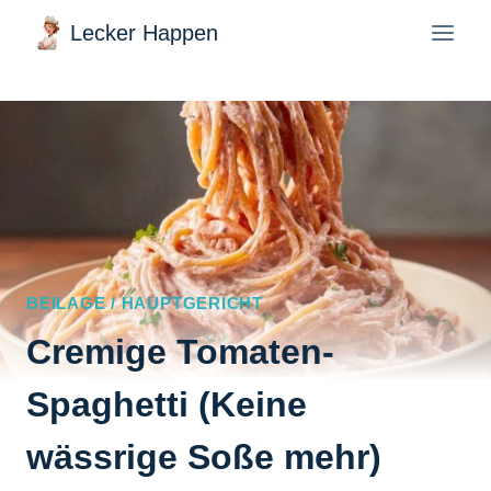
Zum
Lecker Happen
Inhalt
springen
BEILAGE / HAUPTGERICHT
Cremige Tomaten-
Spaghetti (Keine
wässrige Soße mehr)