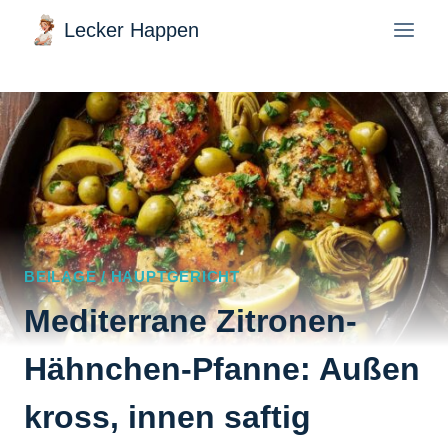
Zum
Lecker Happen
Inhalt
springen
BEILAGE / HAUPTGERICHT
Mediterrane Zitronen-
Hähnchen-Pfanne: Außen
kross, innen saftig