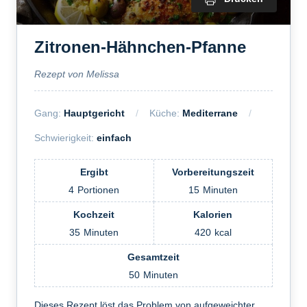
Zitronen-Hähnchen-Pfanne
Rezept von Melissa
Gang:
Hauptgericht
Küche:
Mediterrane
Schwierigkeit:
einfach
Ergibt
Vorbereitungszeit
4
Portionen
15
Minuten
Kochzeit
Kalorien
35
Minuten
420
kcal
Gesamtzeit
50
Minuten
Dieses Rezept löst das Problem von aufgeweichter