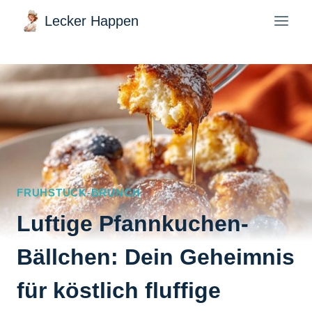
Zum
Lecker Happen
Inhalt
springen
FRUHSTUCK-BRUNCH
Luftige Pfannkuchen-
Bällchen: Dein Geheimnis
für köstlich fluffige