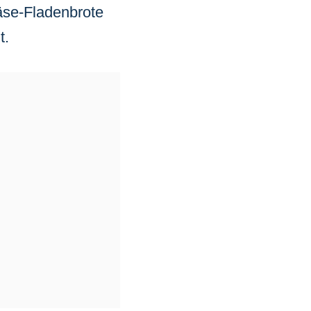
äse-Fladenbrote
t.