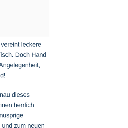
 vereint leckere
 Tisch. Doch Hand
 Angelegenheit,
nd!
enau dieses
nnen herrlich
knusprige
rt und zum neuen