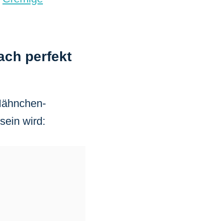
ach perfekt
 Hähnchen-
sein wird: