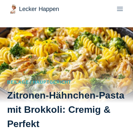
Zum
Lecker Happen
Inhalt
springen
BEILAGE / HAUPTGERICHT
Zitronen-Hähnchen-Pasta
mit Brokkoli: Cremig &
Perfekt