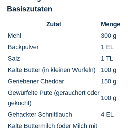
Basiszutaten
Zutat
Menge
Mehl
300 g
Backpulver
1 EL
Salz
1 TL
Kalte Butter (in kleinen Würfeln)
100 g
Geriebener Cheddar
150 g
Gewürfelte Pute (geräuchert oder
100 g
gekocht)
Gehackter Schnittlauch
4 EL
Kalte Buttermilch (oder Milch mit