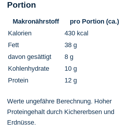
Portion
Makronährstoff
pro Portion (ca.)
Kalorien
430 kcal
Fett
38 g
davon gesättigt
8 g
Kohlenhydrate
10 g
Protein
12 g
Werte ungefähre Berechnung. Hoher
Proteingehalt durch Kichererbsen und
Erdnüsse.