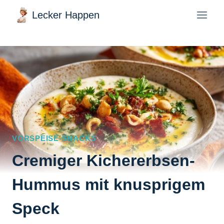
Zum
Lecker Happen
Inhalt
springen
VORSPEISE-SNACKS
Cremiger Kichererbsen-
Hummus mit knusprigem
Speck