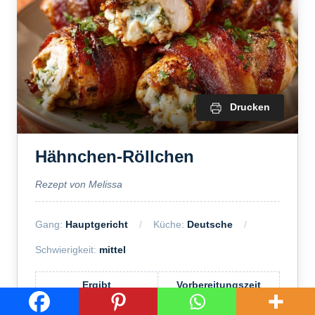
Drucken
Hähnchen-Röllchen
Rezept von Melissa
Gang:
Hauptgericht
Küche:
Deutsche
Schwierigkeit:
mittel
Ergibt
Vorbereitungszeit
4
Portionen
20
Minuten