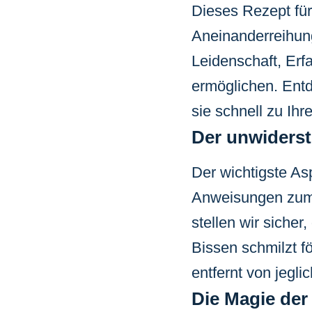
Dieses Rezept für
Aneinanderreihung
Leidenschaft, Erf
ermöglichen. Ent
sie schnell zu Ih
Der unwiderst
Der wichtigste Asp
Anweisungen zum 
stellen wir siche
Bissen schmilzt f
entfernt von jegli
Die Magie der