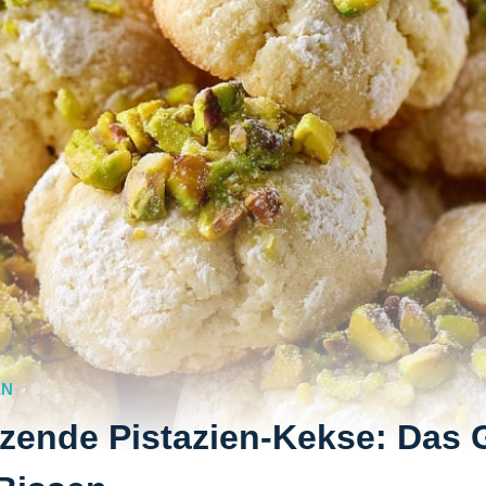
EN
zende Pistazien-Kekse: Das 