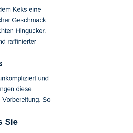
jedem Keks eine
ßlicher Geschmack
hten Hingucker.
 raffinierter
s
unkompliziert und
lingen diese
 Vorbereitung. So
s Sie