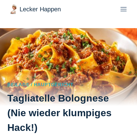
Zum
Lecker Happen
Inhalt
springen
BEILAGE / HAUPTGERICHT
Tagliatelle Bolognese
(Nie wieder klumpiges
Hack!)