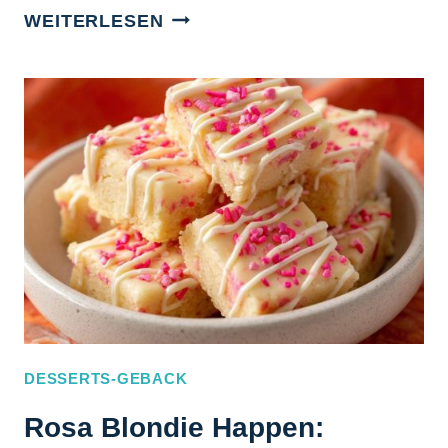
RED
WEITERLESEN
VELVET
QUADRATE:
NIE
WIEDER
TROCKENER
KUCHEN!
DESSERTS-GEBACK
Rosa Blondie Happen: