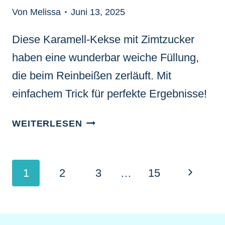
Von Melissa
Juni 13, 2025
Diese Karamell-Kekse mit Zimtzucker
haben eine wunderbar weiche Füllung,
die beim Reinbeißen zerläuft. Mit
einfachem Trick für perfekte Ergebnisse!
KARAMELL-
WEITERLESEN
KEKSE
MIT
ZIMTZUCKER:
Seitennavigation
Nächste
1
2
3
…
15
DAS
GEHEIMNIS
Seite
DER
WEICHEN