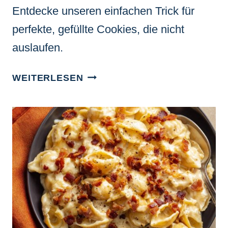
Entdecke unseren einfachen Trick für
perfekte, gefüllte Cookies, die nicht
auslaufen.
ERDNUSSBUTTER-
WEITERLESEN
KARAMELL-
COOKIES:
DAS
GEHEIMNIS
FÜR
EINEN
GOOEY
KERN