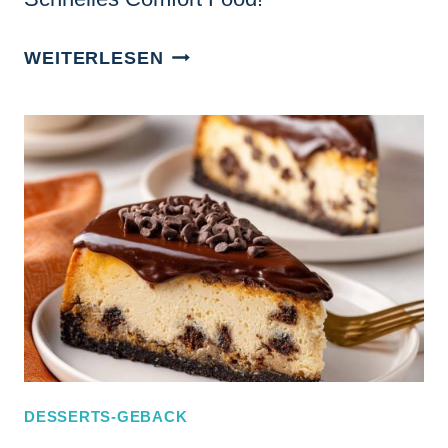
CREMIGE
WEITERLESEN
MUSCHELNUDELN
MIT
KÄSESAUCE
&
SPECK:
SO
CREMIG!
DESSERTS-GEBACK