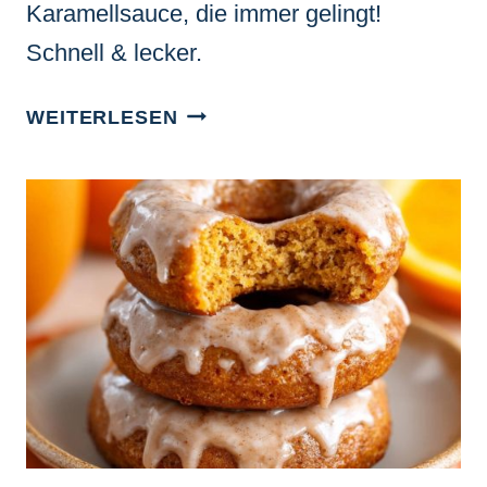
Karamellsauce, die immer gelingt!
Schnell & lecker.
JOGHURT
WEITERLESEN
BOWL
MIT
KARAMELLSAUCE
–
SO
GELINGT
DIE
PERFEKTE
CREMIGKEIT