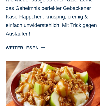
das Geheimnis perfekter Gebackener
Käse-Häppchen: knusprig, cremig &
einfach unwiderstehlich. Mit Trick gegen
Auslaufen!
GEBACKENE
WEITERLESEN
KÄSE-
HÄPPCHEN:
SO
GELINGT
DER
KNUSPRIGE
KÄSESNACK
OHNE