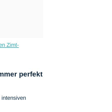
gen Zimt-
mmer perfekt
 intensiven