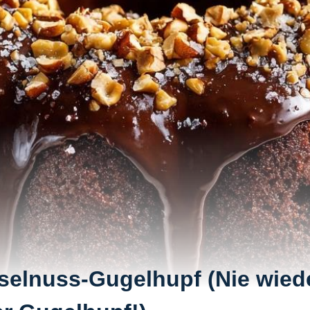
elnuss-Gugelhupf (Nie wied