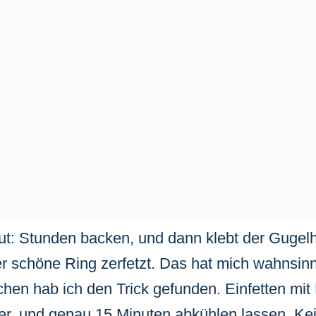
ut: Stunden backen, und dann klebt der Gugelh
er schöne Ring zerfetzt. Das hat mich wahnsi
hen hab ich den Trick gefunden. Einfetten mit 
er, und genau 15 Minuten abkühlen lassen. Ke