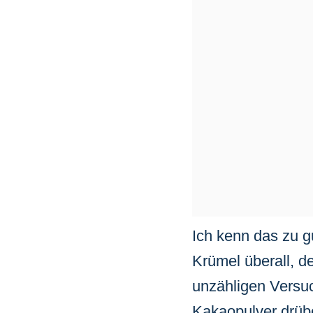
Ich kenn das zu g
Krümel überall, d
unzähligen Versuc
Kakaopulver drüb