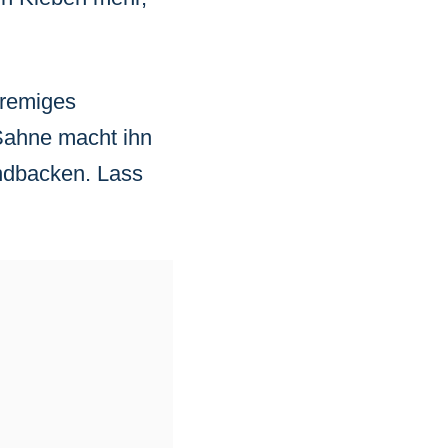
 cremiges
 Sahne macht ihn
endbacken. Lass