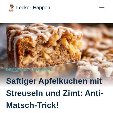
Zum
Lecker Happen
Inhalt
springen
DESSERTS-GEBACKEN
Saftiger Apfelkuchen mit
Streuseln und Zimt: Anti-
Matsch-Trick!