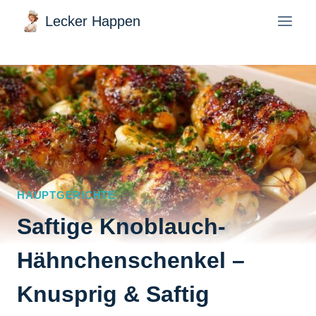
Zum
Lecker Happen
Inhalt
springen
HAUPTGERICHTE
Saftige Knoblauch-
Hähnchenschenkel –
Knusprig & Saftig