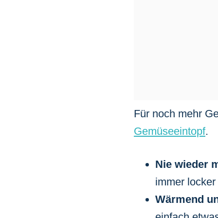
Für noch mehr Ge
Gemüseeintopf
.
Nie wieder m
immer locker 
Wärmend un
einfach etwa