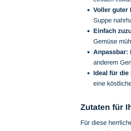
Voller guter
Suppe nahrha
Einfach zuzu
Gemüse mühe
Anpassbar:
D
anderem Gem
Ideal für di
eine köstlich
Zutaten für 
Für diese herrlic