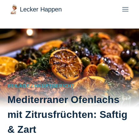
Zum
Lecker Happen
Inhalt
springen
BEILAGE / HAUPTGERICHT
Mediterraner Ofenlachs
mit Zitrusfrüchten: Saftig
& Zart