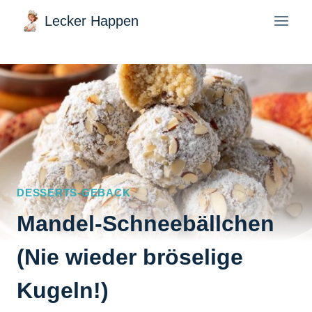
Zum
Lecker Happen
Inhalt
springen
DESSERTS-GEBACK
Mandel-Schneebällchen
(Nie wieder bröselige
Kugeln!)