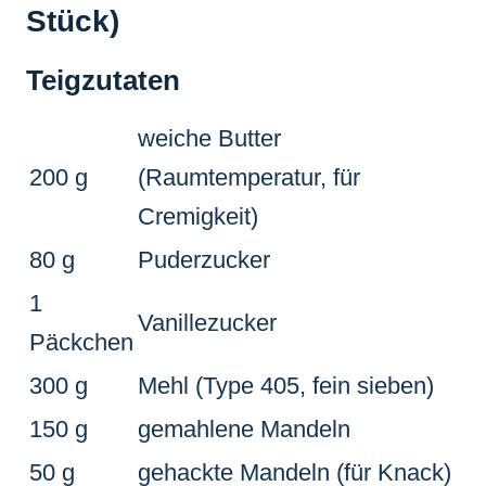
Stück)
Teigzutaten
weiche Butter
200 g
(Raumtemperatur, für
Cremigkeit)
80 g
Puderzucker
1
Vanillezucker
Päckchen
300 g
Mehl (Type 405, fein sieben)
150 g
gemahlene Mandeln
50 g
gehackte Mandeln (für Knack)