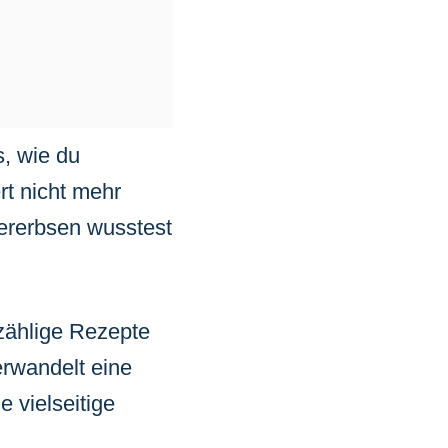
s, wie du
rt nicht mehr
hererbsen wusstest
zählige Rezepte
erwandelt eine
 vielseitige