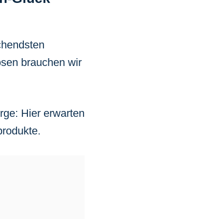
schendsten
bsen brauchen wir
orge: Hier erwarten
produkte.