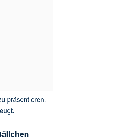
zu präsentieren,
eugt.
Bällchen