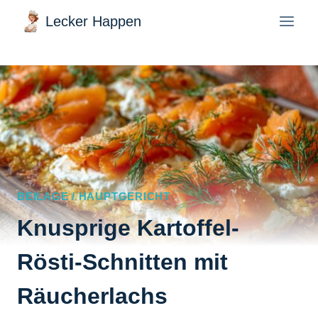
Zum
Lecker Happen
Inhalt
springen
BEILAGE / HAUPTGERICHT
Knusprige Kartoffel-
Rösti-Schnitten mit
Räucherlachs