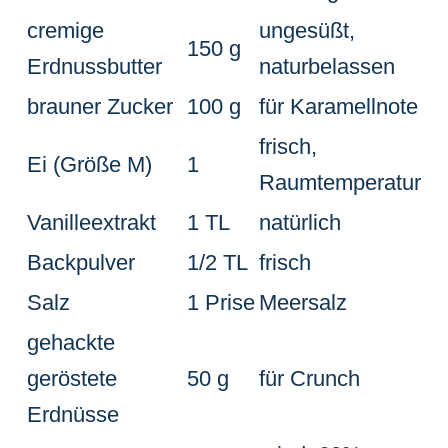
cremige
ungesüßt,
150 g
Erdnussbutter
naturbelassen
brauner Zucker
100 g
für Karamellnote
frisch,
Ei (Größe M)
1
Raumtemperatur
Vanilleextrakt
1 TL
natürlich
Backpulver
1/2 TL
frisch
Salz
1 Prise
Meersalz
gehackte
geröstete
50 g
für Crunch
Erdnüsse