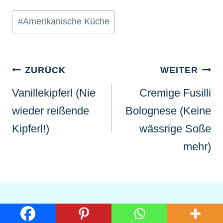
Schlagworte:
#
Amerikanische Küche
Beitragsnavigation
ZURÜCK
WEITER
Vanillekipferl (Nie
Cremige Fusilli
wieder reißende
Bolognese (Keine
Kipferl!)
wässrige Soße
mehr)