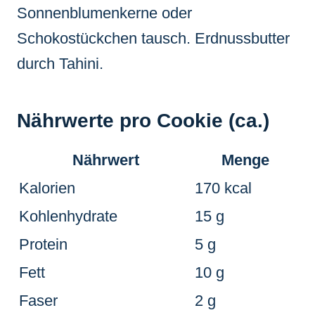
Sonnenblumenkerne oder
Schokostückchen tausch. Erdnussbutter
durch Tahini.
Nährwerte pro Cookie (ca.)
Nährwert
Menge
Kalorien
170 kcal
Kohlenhydrate
15 g
Protein
5 g
Fett
10 g
Faser
2 g