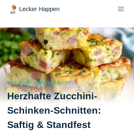
Zum
Lecker Happen
Inhalt
springen
BEILAGE / HAUPTGERICHT
Herzhafte Zucchini-
Schinken-Schnitten:
Saftig & Standfest