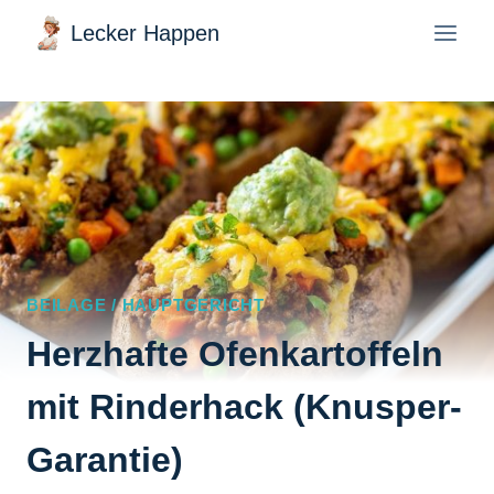
Zum
Lecker Happen
Inhalt
springen
BEILAGE / HAUPTGERICHT
Herzhafte Ofenkartoffeln
mit Rinderhack (Knusper-
Garantie)