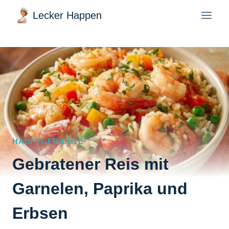
Zum
Lecker Happen
Inhalt
springen
HAUPTGERICHTE
Gebratener Reis mit
Garnelen, Paprika und
Erbsen