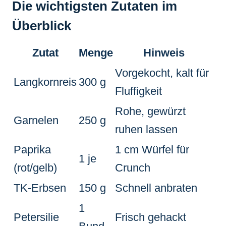
Die wichtigsten Zutaten im
Überblick
Zutat
Menge
Hinweis
Vorgekocht, kalt für
Langkornreis
300 g
Fluffigkeit
Rohe, gewürzt
Garnelen
250 g
ruhen lassen
Paprika
1 cm Würfel für
1 je
(rot/gelb)
Crunch
TK-Erbsen
150 g
Schnell anbraten
1
Petersilie
Frisch gehackt