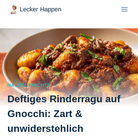
Zum
Lecker Happen
Inhalt
springen
HAUPTGERICHTE
Deftiges Rinderragu auf
Gnocchi: Zart &
unwiderstehlich