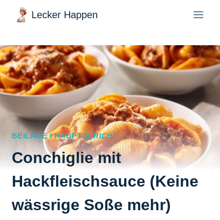
Zum
Lecker Happen
Inhalt
springen
BEILAGE / HAUPTGERICHT
Conchiglie mit
Hackfleischsauce (Keine
wässrige Soße mehr)